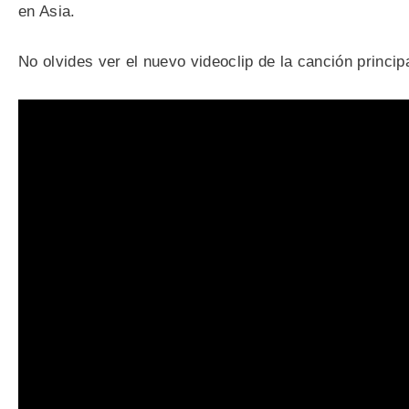
en Asia.
No olvides ver el nuevo videoclip de la canción princip