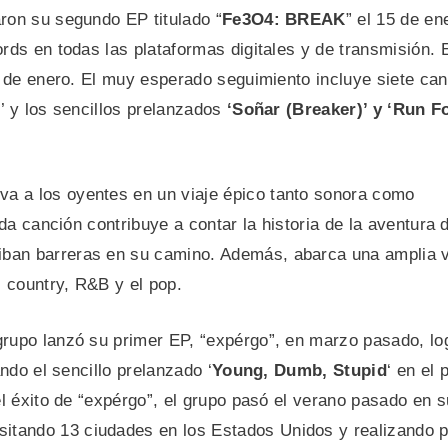
aron su segundo EP titulado “
Fe3O4: BREAK
” el 15 de en
rds en todas las plataformas digitales y de transmisión. 
9 de enero. El muy esperado seguimiento incluye siete ca
’ y los sencillos prelanzados
‘Soñar (Breaker)’ y ‘Run F
leva a los oyentes en un viaje épico tanto sonora como
ada canción contribuye a contar la historia de la aventur
ban barreras en su camino. Además, abarca una amplia 
l country, R&B y el pop.
grupo lanzó su primer EP, “expérgo”, en marzo pasado, lo
ndo el sencillo prelanzado ‘
Young, Dumb, Stupid
‘ en el 
el éxito de “expérgo”, el grupo pasó el verano pasado en 
tando 13 ciudades en los Estados Unidos y realizando 