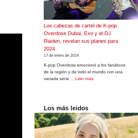
Los cabezas de cartel de K-pop
Overdose Dubai, Exo y el DJ
Raiden, revelan sus planes para
2024
17 de enero de 2024
K-pop Overdose emocionó a los fanáticos
de la región y de todo el mundo con una
variada serie ...
Leer más
Los más leidos