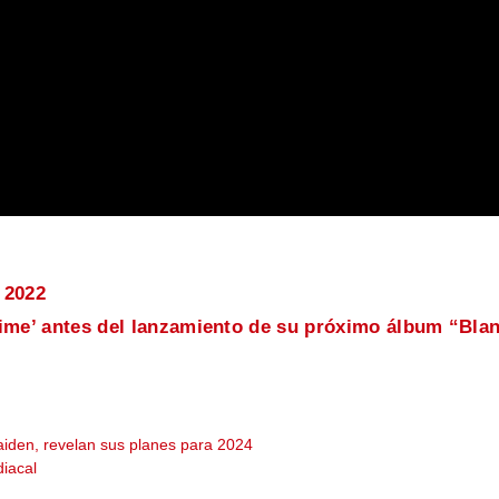
 2022
e’ antes del lanzamiento de su próximo álbum “Blan
aiden, revelan sus planes para 2024
iacal