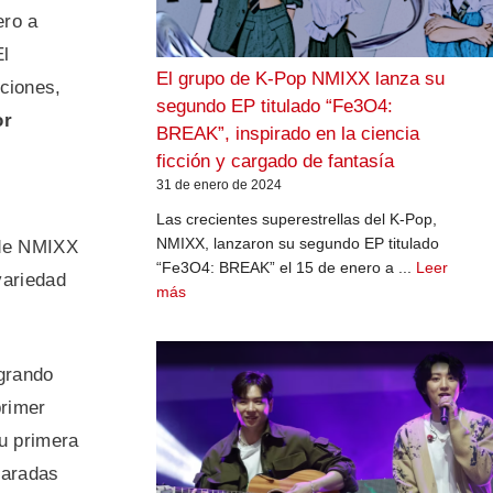
ero a
El
El grupo de K-Pop NMIXX lanza su
nciones,
segundo EP titulado “Fe3O4:
or
BREAK”, inspirado en la ciencia
ficción y cargado de fantasía
31 de enero de 2024
Las crecientes superestrellas del K-Pop,
NMIXX, lanzaron su segundo EP titulado
a de NMIXX
“Fe3O4: BREAK” el 15 de enero a ...
Leer
variedad
más
grando
primer
su primera
paradas