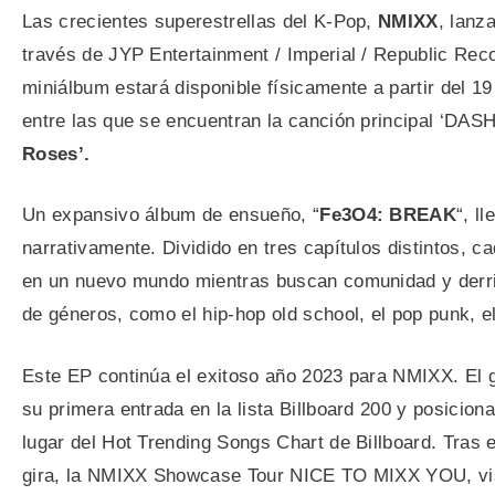
Las crecientes superestrellas del K-Pop,
NMIXX
, lanz
través de JYP Entertainment / Imperial / Republic Reco
miniálbum estará disponible físicamente a partir del 1
entre las que se encuentran la canción principal ‘DASH
Roses’.
Un expansivo álbum de ensueño, “
Fe3O4: BREAK
“, l
narrativamente. Dividido en tres capítulos distintos, c
en un nuevo mundo mientras buscan comunidad y derri
de géneros, como el hip-hop old school, el pop punk, e
Este EP continúa el exitoso año 2023 para NMIXX. El 
su primera entrada en la lista Billboard 200 y posiciona
lugar del Hot Trending Songs Chart de Billboard. Tras 
gira, la NMIXX Showcase Tour NICE TO MIXX YOU, visi