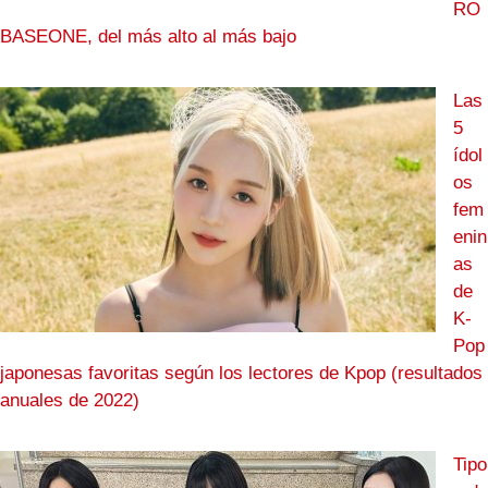
RO
BASEONE, del más alto al más bajo
Las
5
ídol
os
fem
enin
as
de
K-
Pop
japonesas favoritas según los lectores de Kpop (resultados
anuales de 2022)
Tipo