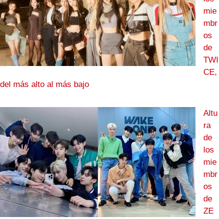
mie
mbr
os
de
TWI
CE,
del más alto al más bajo
Altu
ra
de
los
mie
mbr
os
de
ZE