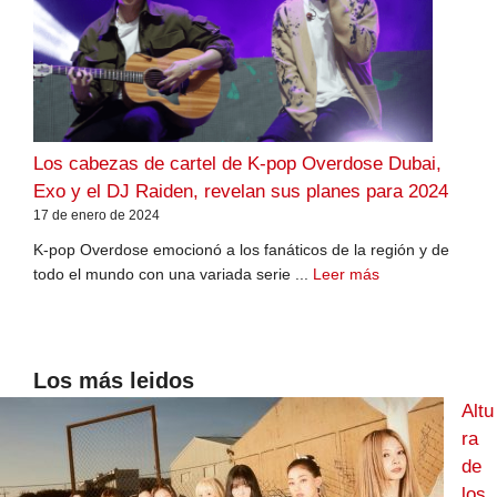
Los cabezas de cartel de K-pop Overdose Dubai,
Exo y el DJ Raiden, revelan sus planes para 2024
17 de enero de 2024
K-pop Overdose emocionó a los fanáticos de la región y de
todo el mundo con una variada serie ...
Leer más
Los más leidos
Altu
ra
de
los