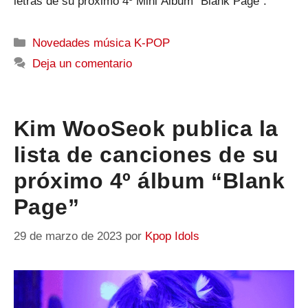
letras de su próximo 4º Mini Álbum “Blank Page”.
Categorías
Novedades música K-POP
Deja un comentario
Kim WooSeok publica la
lista de canciones de su
próximo 4º álbum “Blank
Page”
29 de marzo de 2023
por
Kpop Idols