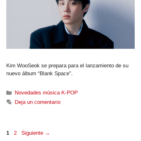
Kim WooSeok se prepara para el lanzamiento de su
nuevo álbum “Blank Space”.
Categorías
Novedades música K-POP
Deja un comentario
Página
Página
1
2
Siguiente
→