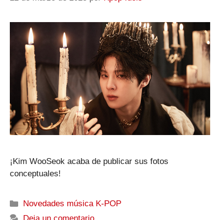
¡Kim WooSeok acaba de publicar sus fotos
conceptuales!
Categorías
Novedades música K-POP
Deja un comentario