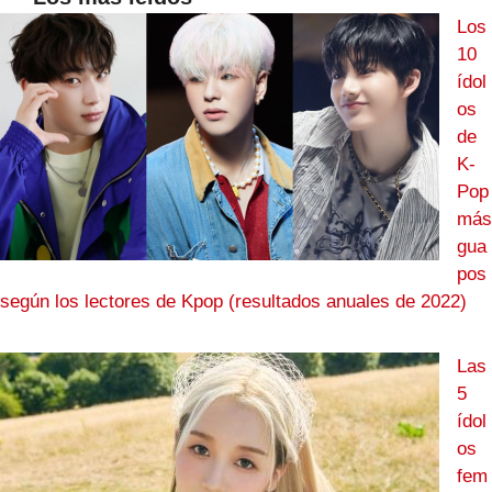
Los
10
ídol
os
de
K-
Pop
más
gua
pos
según los lectores de Kpop (resultados anuales de 2022)
Las
5
ídol
os
fem