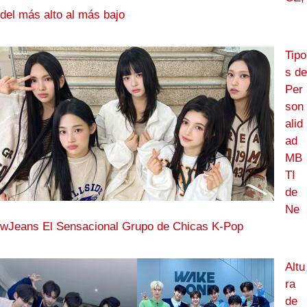
del más alto al más bajo
Tipo
s de
Per
son
alid
ad
MB
TI
de
Ne
wJeans El Sensacional Grupo de Chicas K-Pop
Altu
ra
de