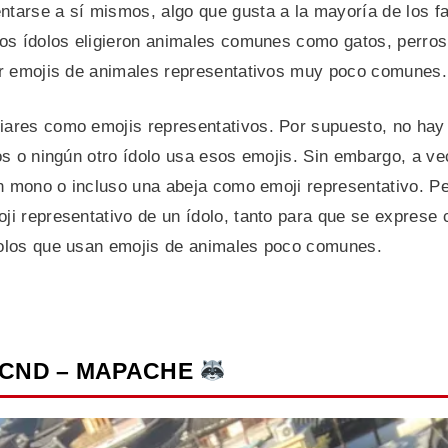
ntarse a sí mismos, algo que gusta a la mayoría de los f
 los ídolos eligieron animales comunes como gatos, perros
por emojis de animales representativos muy poco comunes.
liares como emojis representativos. Por supuesto, no hay
cos o ningún otro ídolo usa esos emojis. Sin embargo, a v
 un mono o incluso una abeja como emoji representativo. P
oji representativo de un ídolo, tanto para que se exprese
ídolos que usan emojis de animales poco comunes.
 MCND – MAPACHE