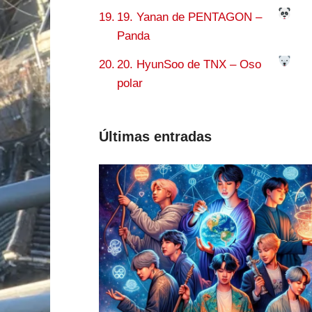
19. Yanan de PENTAGON –
Panda
20. HyunSoo de TNX – Oso
polar
Últimas entradas