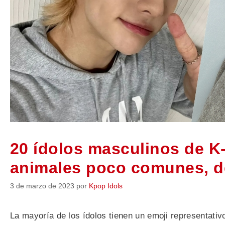
20 ídolos masculinos de K
animales poco comunes, de
3 de marzo de 2023
por
Kpop Idols
La mayoría de los ídolos tienen un emoji representati