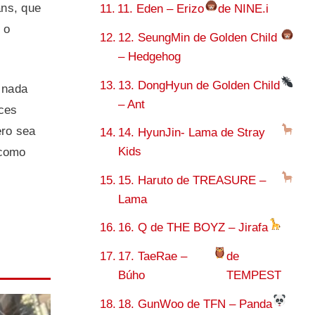
ans, que
11. Eden – Erizo
de NINE.i
 o
12. SeungMin de Golden Child
– Hedgehog
13. DongHyun de Golden Child
 nada
– Ant
eces
ero sea
14. HyunJin- Lama de Stray
Kids
 como
15. Haruto de TREASURE –
Lama
16. Q de THE BOYZ – Jirafa
17. TaeRae –
de
Búho
TEMPEST
18. GunWoo de TFN – Panda