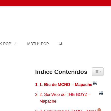
K-POP
MBTI K-POP
Indice Contenidos
Toggle Ta
1. Bic de MCND – Mapache
2. SunWoo de THE BOYZ –
Mapache