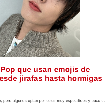
-Pop que usan emojis de
sde jirafas hasta hormigas
vo, pero algunos optan por otros muy específicos y poco 