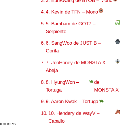
3. EunKwang de BTOB – Mono
4. Kevin de TFN – Mono
5. Bambam de GOT7 –
Serpiente
6. SangWoo de JUST B –
Gorila
7. JooHoney de MONSTA X –
Abeja
8. HyungWon –
de
Tortuga
MONSTA X
9. Aaron Kwak – Tortuga
10. Hendery de WayV –
Caballo
comunes.