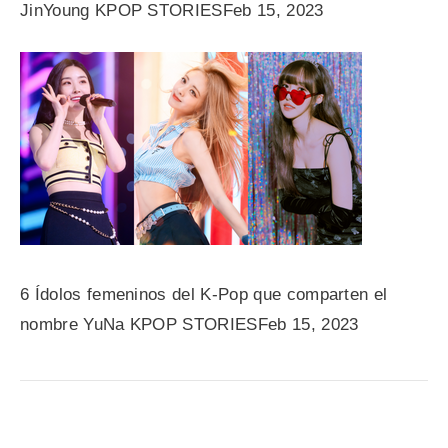
JinYoung
KPOP STOR
IESFeb 15
, 2023
6
Ídolos femeninos del K-Pop que comparten el
nombre YuNa
KPOP
STORIESFeb 15
, 20
23