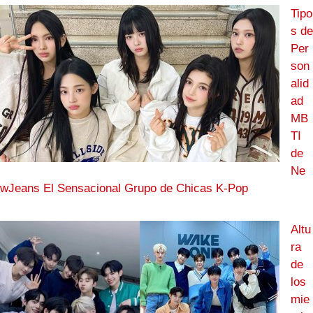
Tipo
s de
Per
son
alid
ad
MB
TI
de
Ne
wJeans El Sensacional Grupo de Chicas K-Pop
Altu
ra
de
los
mie