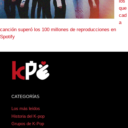
los
que
cad
a
canción superó los 100 millones de reproducciones en
Spotify
CATEGORÍAS
Los más leídos
Historia del K-pop
Grupos de K-Pop