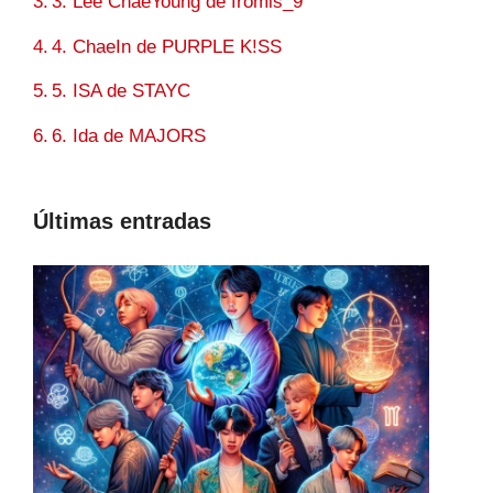
3. Lee ChaeYoung de fromis_9
4. ChaeIn de PURPLE K!SS
5. ISA de STAYC
6. Ida de MAJORS
Últimas entradas