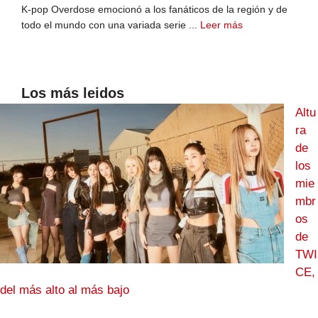
K-pop Overdose emocionó a los fanáticos de la región y de
todo el mundo con una variada serie ...
Leer más
Los más leidos
Altu
ra
de
los
mie
mbr
os
de
TWI
CE,
del más alto al más bajo