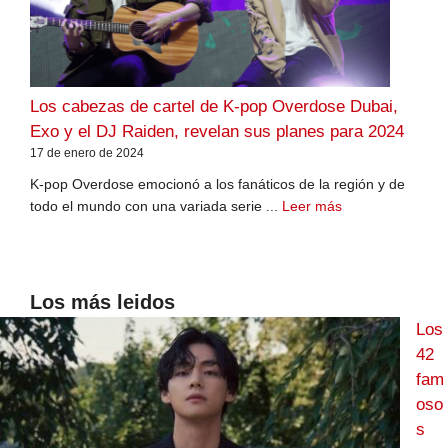
Los cabezas de cartel de K-pop Overdose Dubai,
Exo y el DJ Raiden, revelan sus planes para 2024
17 de enero de 2024
K-pop Overdose emocionó a los fanáticos de la región y de
todo el mundo con una variada serie ...
Leer más
Los más leidos
Los
42
fam
oso
s