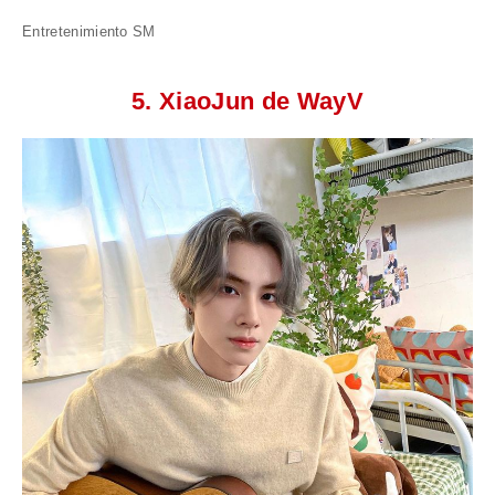
Entretenimiento SM
5. XiaoJun de WayV