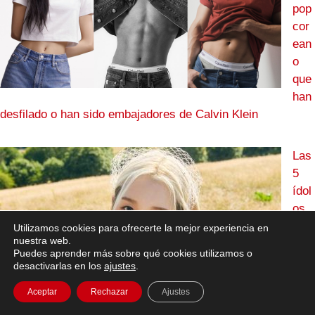
pop
cor
ean
o
que
han
desfilado o han sido embajadores de Calvin Klein
Las
5
ídol
os
fem
Utilizamos cookies para ofrecerte la mejor experiencia en
nuestra web.
enin
Puedes aprender más sobre qué cookies utilizamos o
as
desactivarlas en los
ajustes
.
de
Aceptar
Rechazar
Ajustes
K-
Pop