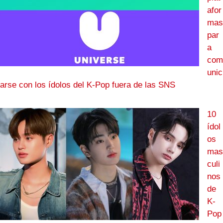
afor
mas
par
a
com
unic
arse con los ídolos del K-Pop fuera de las SNS
10
ídol
os
mas
culi
nos
de
K-
Pop