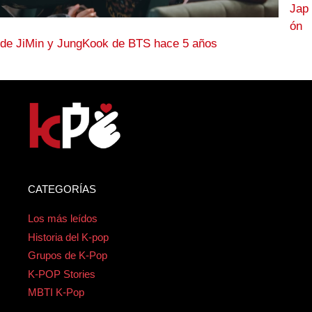
Jap
ón
de JiMin y JungKook de BTS hace 5 años
CATEGORÍAS
Los más leídos
Historia del K-pop
Grupos de K-Pop
K-POP Stories
MBTI K-Pop