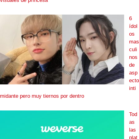
visuales de princesa
6
ídol
os
mas
culi
nos
de
asp
ecto
inti
midante pero muy tiernos por dentro
Tod
as
las
plat