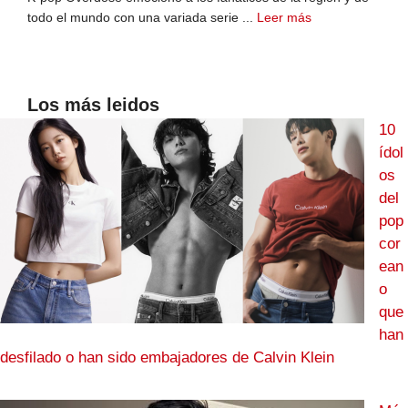
todo el mundo con una variada serie ...
Leer más
Los más leidos
10
ídol
os
del
pop
cor
ean
o
que
han
desfilado o han sido embajadores de Calvin Klein