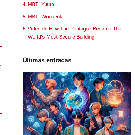
MBTI Yuuto
MBTI Wooseok
Video de How The Pentagon Became The
World’s Most Secure Building
Últimas entradas
o