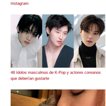
Instagram
48 ídolos masculinos de K-Pop y actores coreanos
que deberían gustarte