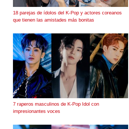
18 parejas de ídolos del K-Pop y actores coreanos
que tienen las amistades más bonitas
7 raperos masculinos de K-Pop Idol con
impresionantes voces