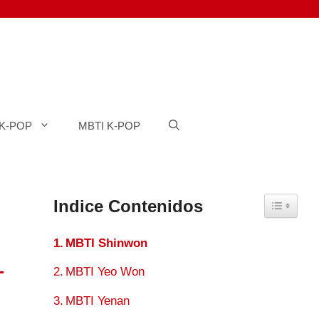
K-POP
MBTI K-POP
Indice Contenidos
Toggle Ta
MBTI Shinwon
MBTI Yeo Won
MBTI Yenan