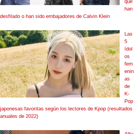
que
han
desfilado o han sido embajadores de Calvin Klein
Las
5
ídol
os
fem
enin
as
de
K-
Pop
japonesas favoritas según los lectores de Kpop (resultados
anuales de 2022)
Altu