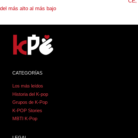
CE,
del más alto al más bajo
CATEGORÍAS
Los más leídos
Historia del K-pop
Grupos de K-Pop
K-POP Stories
MBTI K-Pop
LEGAL