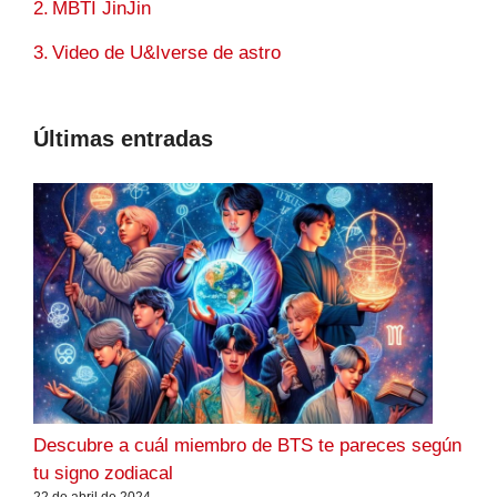
MBTI JinJin
Video de U&Iverse de astro
Últimas entradas
Descubre a cuál miembro de BTS te pareces según
tu signo zodiacal