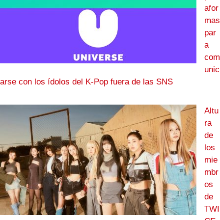
afor
mas
par
a
com
unic
arse con los ídolos del K-Pop fuera de las SNS
Altu
ra
de
los
mie
mbr
os
de
TWI